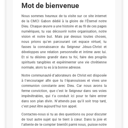
Mot de bienvenue
Nous sommes heureux de ta visite sur ce site internet
de la CMCI Gabon dédié à la gloire de l’Éternel notre
Dieu. Chaque œuvre a une histoire et au fil de ces pages
numériques, tu vas découvrir notre organisation, notre
vision et notre but. Mais par dessus toutes choses,
nous prions qu’en parcourant cet espace virtuel, tu
fasses la connaissance du Seigneur Jésus-Christ et
développes une relation personnelle et intime avec lui.
Et si tu désires grandir dans ta foi, faire des progrès
spirituels tangibles et expérimenter une vie chrétienne
normale, alors tu es à la bonne adresse.
Notre communauté d’adorateurs de Christ est disposée
à t’encourager afin que tu t’épanouisses et vives une
communion constante avec Dieu. Car nous avons la
ferme conviction, que c’est le Seigneur dans ses voies
impénétrables, qui t’a conduit ici pour te faire entrer
dans son plan divin. N’attends pas qu’il soit trop tard,
c’est peut être aujourd’hui ton appel.
Contactes-nous si tu as des questions ou pour discuter
de tout autre sujet qui te tient à cœur. Dans la joie et
l’attente de te compter bientôt parmi nous, puisse notre