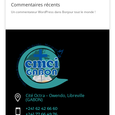
Commentaires récents
Un commentateur WordPress
dans
Bonjour tout le monde !
Cité Octra – Owendo, Libreville

(GABON)
+241 62 42 66 60

+241 77 66 49 76