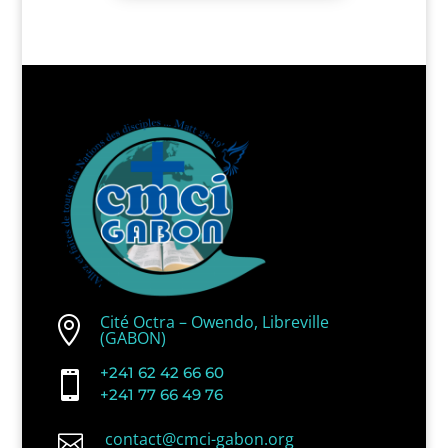
Cité Octra – Owendo, Libreville

(GABON)
+241 62 42 66 60

+241 77 66 49 76
contact@cmci-gabon.org
