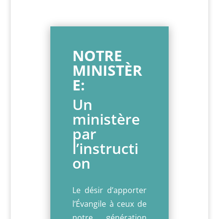
NOTRE
MINISTÈR
E:
Un
ministère
par
l’instructi
on
Le désir d’apporter
l’Évangile à ceux de
notre génération