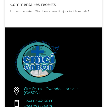
Commentaires récents
Un commentateur WordPress
dans
Bonjour tout le monde !
Cité Octra – Owendo, Libreville

(GABON)
+241 62 42 66 60

+241 77 66 49 76